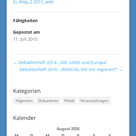
SL-Mag_2-2015_web
Fähigkeiten
Gepostet am
11. Juli 2015
←
Debattenheft 2014: „DIE LINKE und Europa“
Debattenheft 2016: „Willst du mit mir regieren?“
→
Kategorien
Allgemein
Dokumente
Politik
Veranstaltungen
Kalender
August 2026
M
D
M
D
F
S
S